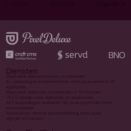
← Vorige
Overzicht
Volgende →
Diensten
Maatwerk webapplicaties ontwikkelen
AI-oplossingen implementeren voor jouw website of
applicatie
Maatwerk websites ontwikkelen in Rotterdam
UX/UI design voor websites en applicaties
API-koppelingen realiseren die jouw systemen laten
samenwerken
Automation: slimme automatisering voor jouw
digitale processen