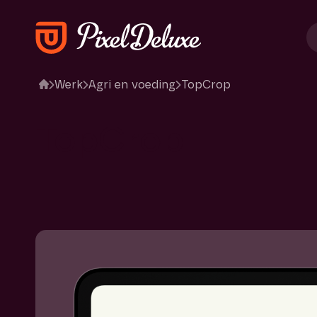
Werk
Agri en voeding
TopCrop
TopCrop