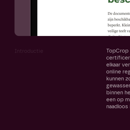
TopCrop 
Introductie
certific
elkaar ve
online re
kunnen zo
gewassen.
binnen h
een op ma
naadloos