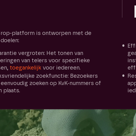
rop-platform is ontworpen met de
doelen:
Eff
rantie vergroten: Het tonen van
ge
ceringen van telers voor specifieke
ins
en,
toegankelijk
voor iedereen.
eff
svriendelijke zoekfunctie: Bezoekers
Res
 eenvoudig zoeken op KvK-nummers of
app
 plaats.
ied