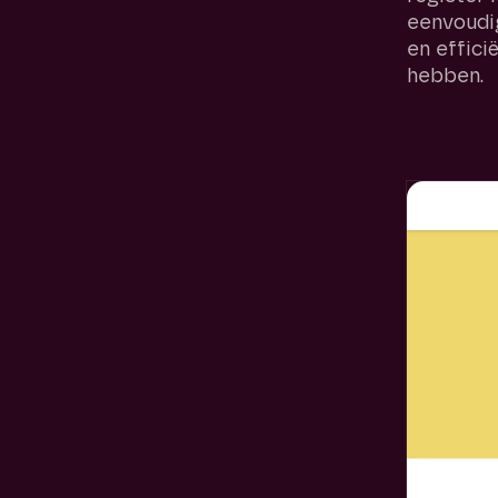
eenvoudig
en effici
hebben.