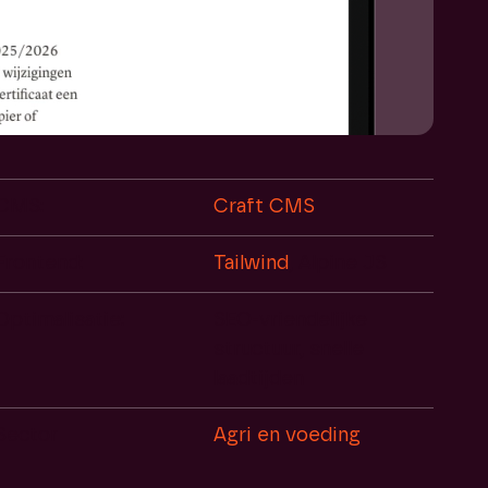
CMS:
Craft CMS
Frontend:
Tailwind
, Alpine JS
Optimalisatie:
SEO-vriendelijke
structuur, snelle
laadtijden
Sector
Agri en voeding