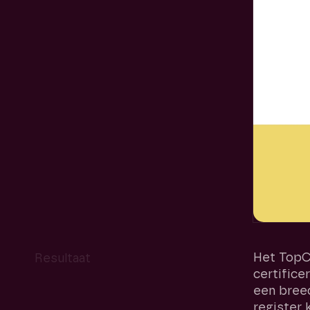
Het TopCr
Resultaat
certifice
een breed
register 