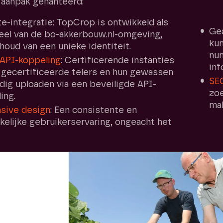
 aanpak gehanteerd:
te-integratie: TopCrop is ontwikkeld als
Gea
eel van de bo-akkerbouw.nl-omgeving,
kun
oud van een unieke identiteit.
num
API-koppeling
: Certificerende instanties
inf
 gecertificeerde telers en hun gewassen
SEO
ig uploaden via een beveiligde API-
zoe
ing.
mak
sive design
: Een consistente en
kelijke gebruikerservaring, ongeacht het