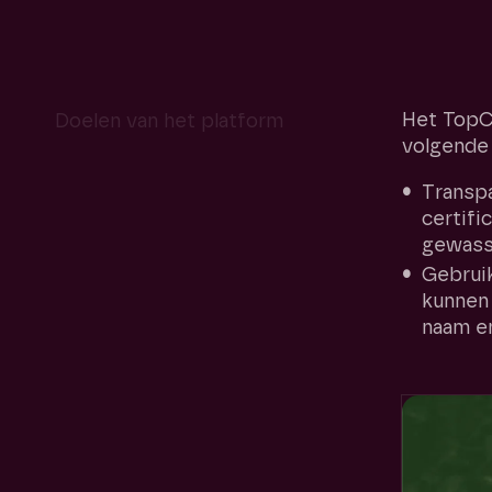
Het TopC
Doelen van het platform
volgende 
Transpa
certifi
gewass
Gebruik
kunnen
naam en