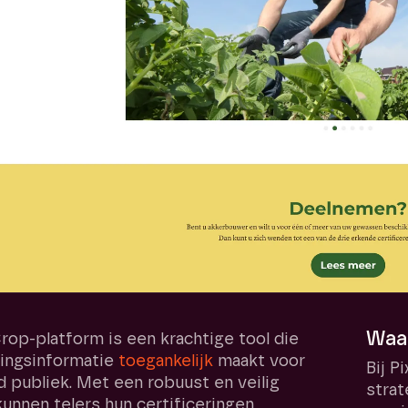
Waar
op-platform is een krachtige tool die
ringsinformatie
toegankelijk
maakt voor
Bij P
 publiek. Met een robuust en veilig
strat
kunnen telers hun certificeringen