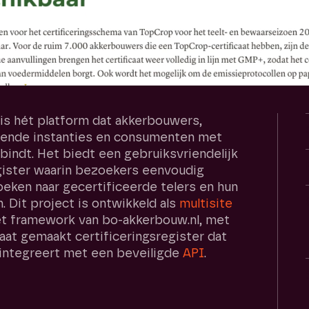
is hét platform dat akkerbouwers,
erende instanties en consumenten met
rbindt. Het biedt een gebruiksvriendelijk
gister waarin bezoekers eenvoudig
eken naar gecertificeerde telers en hun
 Dit project is ontwikkeld als
multisite
et framework van bo-akkerbouw.nl, met
at gemaakt certificeringsregister dat
 integreert met een beveiligde
API
.