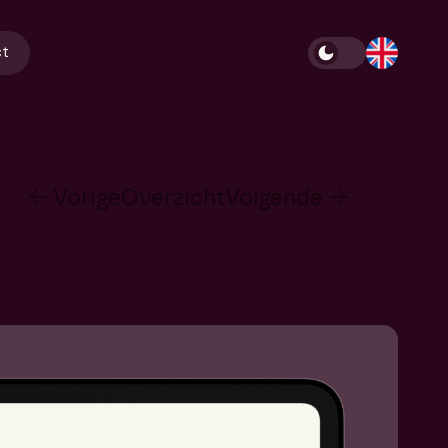
ct
← Vorige
Overzicht
Volgende →