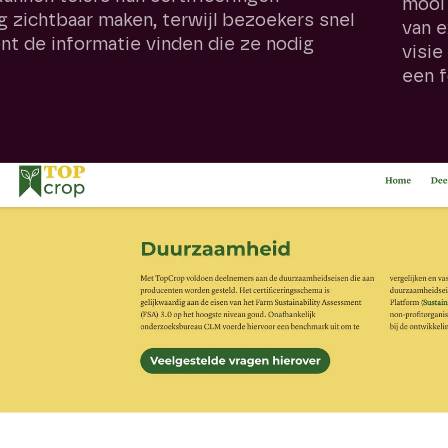
mooi 
 zichtbaar maken, terwijl bezoekers snel
van 
ënt de informatie vinden die ze nodig
visie
een 