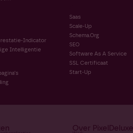
S
Saas
Scale-Up
Schema.org
Prestatie-Indicator
SEO
ge Intelligentie
Software As A Service
SSL Certificaat
Start-Up
agina's
ding
ten
Over PixelDelux