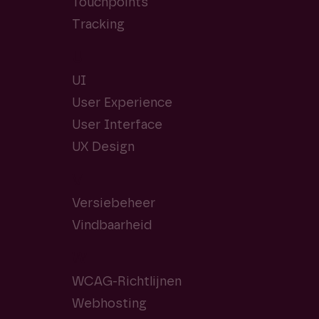
Touchpoints
Tracking
U
UI
User Experience
User Interface
UX Design
V
Versiebeheer
Vindbaarheid
W
WCAG-Richtlijnen
Webhosting