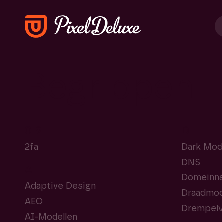
Begrippen
0-9
D
2fa
Dark Mo
DNS
A
Domeinn
Adaptive Design
Draadmod
AEO
Drempelv
AI-Modellen