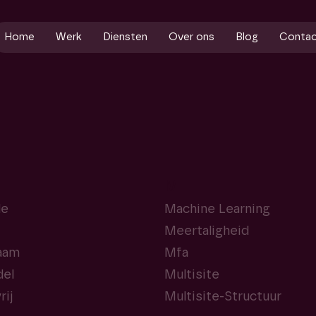
Home
Werk
Diensten
Over ons
Blog
Conta
M
de
Machine Learning
Meertaligheid
aam
Mfa
el
Multisite
rij
Multisite-Structuur