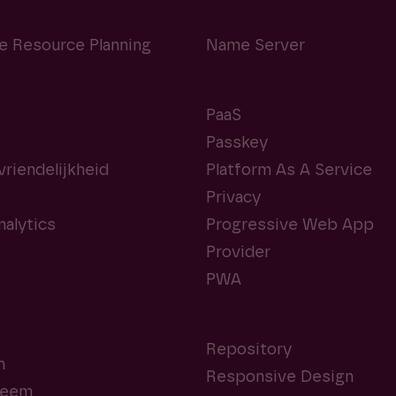
N
e Resource Planning
Name Server
P
PaaS
Passkey
riendelijkheid
Platform As A Service
Privacy
alytics
Progressive Web App
Provider
PWA
R
Repository
n
Responsive Design
teem