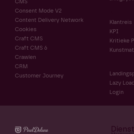
CMS
Consent Mode V2
K
Content Delivery Network
Klantreis
Cookies
KPI
Craft CMS
Kritieke 
Craft CMS 6
Kunstmati
Crawlen
L
CRM
Landingsp
Customer Journey
Lazy Loa
Login
Diens