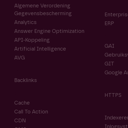
E
Algemene Verordening
Gegevensbescherming
Enterpris
Analytics
ERP
Answer Engine Optimization
G
API-Koppeling
GAI
Artificial Intelligence
Gebruiksv
AVG
GIT
B
Google An
Backlinks
H
C
HTTPS
Cache
I
Call To Action
Indexere
CDN
Inlogsys