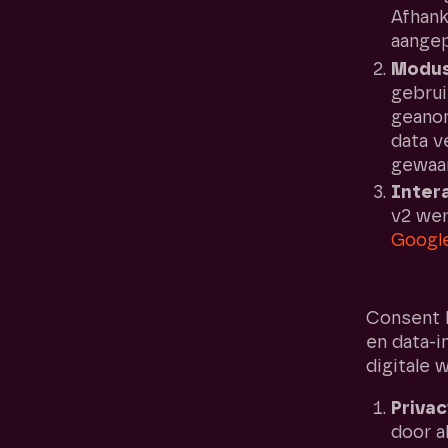
Afhank
aangep
Modus
gebru
geanon
data v
gewaa
Inter
v2 wer
Google
Waarom 
Consent 
en data-i
digitale 
Privac
door a