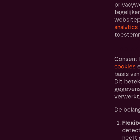
privacyw
tegelijker
websitep
analytics
toestemm
Hoe we
Consent 
cookies
e
basis van
Dit betek
gegevens
verwerkt.
De belang
Flexi
detect
heeft 