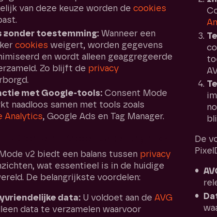
elijk van deze keuze worden de
cookies
Co
ast.
An
 zonder toestemming:
Wanneer een
Te
iker
cookies
weigert, worden gegevens
co
imiseerd en wordt alleen geaggregeerde
to
erzameld. Zo blijft de
privacy
AV
rborgd.
Te
actie met Google-tools:
Consent Mode
im
kt naadloos samen met tools zoals
no
 Analytics
, Google Ads en Tag Manager.
bl
is Consent Mode v2 belangrijk?
De v
Pixel
Mode v2 biedt een balans tussen
privacy
nzichten, wat essentieel is in de huidige
AV
wereld. De belangrijkste voordelen:
rel
Da
yvriendelijke data:
U voldoet aan de
AVG
waa
lleen data te verzamelen waarvoor