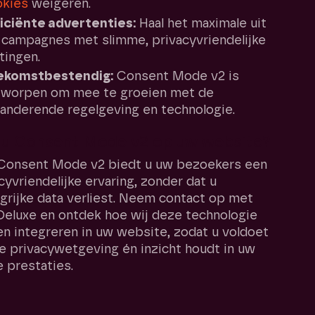
okies
weigeren.
iciënte advertenties:
Haal het maximale uit
campagnes met slimme, privacyvriendelijke
tingen.
ekomstbestendig:
Consent Mode v2 is
tworpen om mee te groeien met de
anderende regelgeving en technologie.
t u Consent Mode v2 op uw website?
Consent Mode v2 biedt u uw bezoekers een
cyvriendelijke ervaring, zonder dat u
grijke data verliest. Neem contact op met
Deluxe en ontdek hoe wij deze technologie
n integreren in uw website, zodat u voldoet
e privacywetgeving én inzicht houdt in uw
e prestaties.