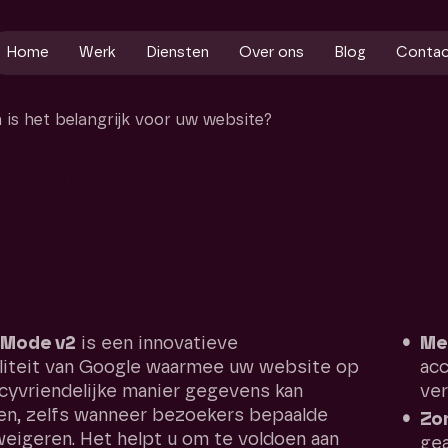
Home
Werk
Diensten
Over ons
Blog
Conta
s het belangrijk voor uw website?
Mode
v2
en
waarom
?
 Mode v2
is een innovatieve
Me
aliteit van Google waarmee uw website op
acc
cyvriendelijke manier gegevens kan
ver
en, zelfs wanneer bezoekers bepaalde
Zo
eigeren. Het helpt u om te voldoen aan
gea