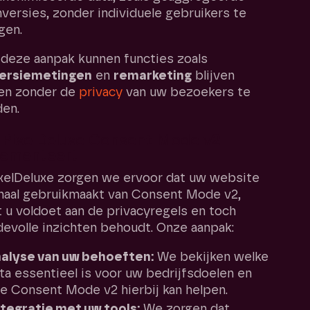
versies, zonder individuele gebruikers te
gen.
deze aanpak kunnen functies zoals
ersiemetingen
en
remarketing
blijven
en zonder de
privacy
van uw bezoekers te
den.
 PixelDeluxe Consent Mode v2
lementeert
ixelDeluxe zorgen we ervoor dat uw website
maal gebruikmaakt van Consent Mode v2,
 u voldoet aan de privacyregels en toch
evolle inzichten behoudt. Onze aanpak:
alyse van uw behoeften:
We bekijken welke
ta essentieel is voor uw bedrijfsdoelen en
e Consent Mode v2 hierbij kan helpen.
tegratie met uw tools:
We zorgen dat