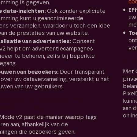
co
emming is gegeven.
Eff
 data-inzichten:
Ook zonder expliciete
uw 
emming kunt u geanonimiseerde
me
ns verzamelen, waardoor u toch een idee
 van de prestaties van uw website.
To
on
lisatie van advertenties:
Consent
ver
v2 helpt om advertentiecampagnes
iever te beheren, zelfs bij beperkte
Wil
egang.
Met 
ouwen van bezoekers:
Door transparant
priva
n over uw dataverzameling, versterkt u het
belan
uwen van uw gebruikers.
Pixel
nsent Mode v2 werkt met
kunne
toestemmingen
aan d
onlin
Mode v2 past de manier waarop tags
ren aan, afhankelijk van de
ingen die bezoekers geven.