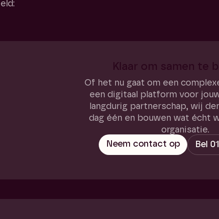
eld:
Klaar om samen te 
Of het nu gaat om een complex
een digitaal platform voor jou
langdurig partnerschap, wij d
dag één en bouwen wat écht w
organisatie.