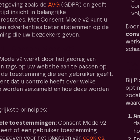
etgeving zoals de
AVG
(GDPR) en geeft
con
tijd inzicht in belangrijke
vol
restaties. Met Consent Mode v2 kunt u
Door 
en advertenties beter afstemmen op de
conv
ing die uw bezoekers geven.
werk
rkt Consent Mode v2?
scha
Mode v2 werkt door het gedrag van
Hoe
n tags op uw website aan te passen op
imp
 de toestemming die een gebruiker geeft.
Bij P
ent dat u controle heeft over welke
opti
 worden verzameld en hoe deze worden
zodat
waard
rijkste principes:
An
bele toestemmingen:
Consent Mode v2
da
eert of een gebruiker toestemming
ho
gegeven voor het plaatsen van
cookies
.
In