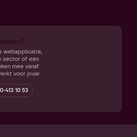
bouwen?
e webapplicatie,
w sector of een
enken mee vanaf
erkt voor jouw