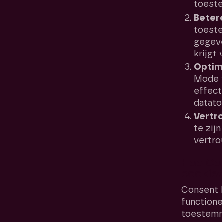
toest
Betere
toest
gegeve
krijgt
Optima
Mode 
effect
datato
Vertr
te zij
vertro
Hoe Co
cookie
Consent 
functione
toestemm