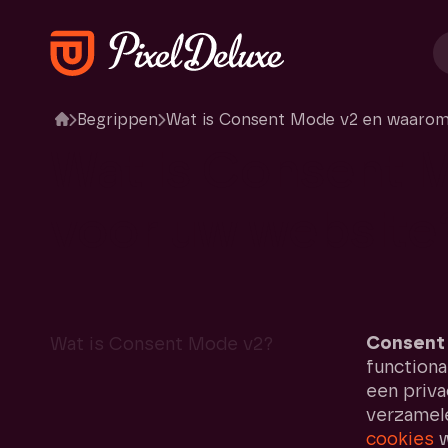
Begrippen
Wat is Consent Mode v2 en waarom i
Wat
is
Consent
voor
uw
website
Consent
Wat is Consent Mode v2?
function
een priva
verzamel
cookies
w