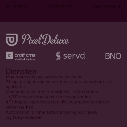
← Vorige
Overzicht
Volgende →
Diensten
Maatwerk webapplicaties ontwikkelen
AI-oplossingen implementeren voor jouw website of
applicatie
Maatwerk websites ontwikkelen in Rotterdam
UX/UI design voor websites en applicaties
API-koppelingen realiseren die jouw systemen laten
samenwerken
Automation: slimme automatisering voor jouw
digitale processen