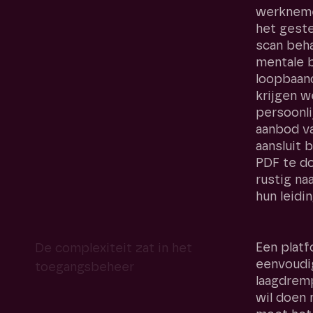
werkneme
het geste
scan beha
mentale b
loopbaan
krijgen w
persoonli
aanbod va
aansluit b
PDF te d
rustig na
hun leidi
Een plat
De complexiteit zat in het
eenvoudi
toegangsbeheer
laagdrem
wil doen 