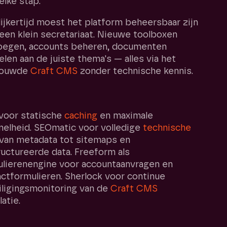
elke stap.
ijkertijd moest het platform beheersbaar zijn
een klein secretariaat. Nieuwe toolboxen
oegen, accounts beheren, documenten
len aan de juiste thema's — alles via het
rouwde
Craft CMS
zonder technische kennis.
 voor statische
caching
en maximale
nelheid. SEOmatic voor volledige
technische
 van metadata tot sitemaps en
uctureerde data. Freeform als
ulierenengine voor accountaanvragen en
ctformulieren. Sherlock voor continue
ligingsmonitoring van de
Craft CMS
latie.