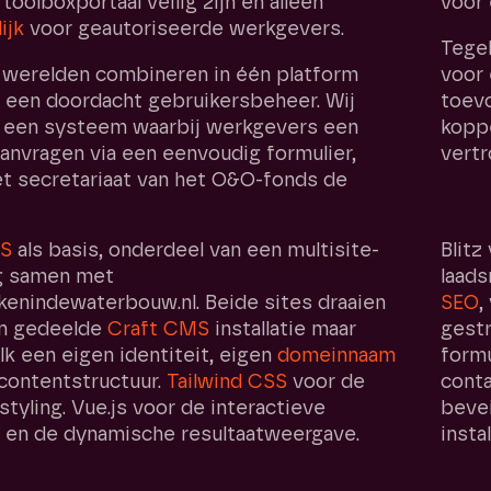
toolboxportaal veilig zijn en alleen
voor 
ijk
voor geautoriseerde werkgevers.
Tegel
 werelden combineren in één platform
voor 
 een doordacht gebruikersbeheer. Wij
toev
een systeem waarbij werkgevers een
koppe
anvragen via een eenvoudig formulier,
vert
t secretariaat van het O&O-fonds de
MS
als basis, onderdeel van een multisite-
Blitz
g samen met
laads
kenindewaterbouw.nl. Beide sites draaien
SEO
,
én gedeelde
Craft CMS
installatie maar
gestr
k een eigen identiteit, eigen
domeinnaam
form
contentstructuur.
Tailwind CSS
voor de
conta
styling. Vue.js voor de interactieve
bevei
 en de dynamische resultaatweergave.
instal