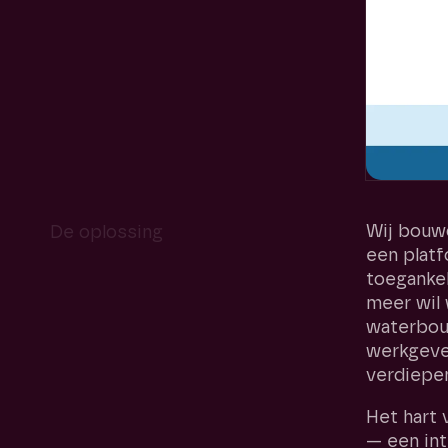
Wij bouw
De oplossing
een plat
toegankel
meer wil 
waterbou
werkgeve
verdiepen
Het hart 
— een int