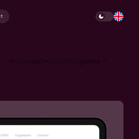
ct
← Vorige
Overzicht
Volgende →