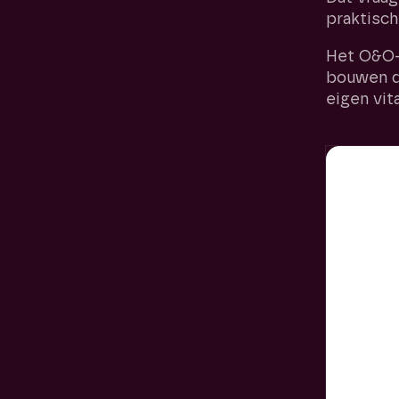
praktisch
Het O&O-
bouwen d
eigen vit