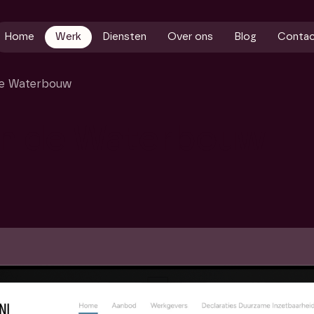
Home
Werk
Diensten
Over ons
Blog
Conta
de Waterbouw
in
de
Waterbouw