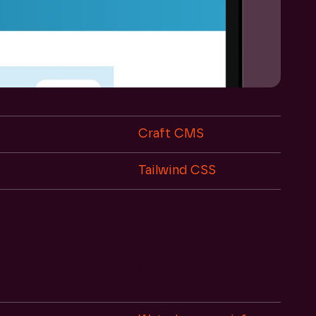
CMS:
Craft CMS
Frontend:
Tailwind CSS
, Vue.js
Functionaliteiten:
Workscan,
afgeschermd
toolboxportaal,
gebruikersbeheer,
documentbeheer