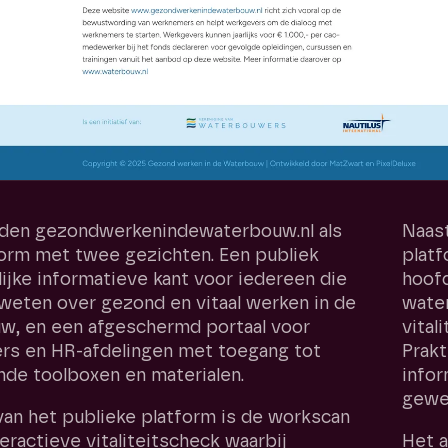
den gezondwerkenindewaterbouw.nl als
Naast
form met twee gezichten. Een publiek
platf
ijke informatieve kant voor iedereen die
hoofd
weten over gezond en vitaal werken in de
water
w, en een afgeschermd portaal voor
vital
rs en HR-afdelingen met toegang tot
Prakt
de toolboxen en materialen.
info
gewen
van het publieke platform is de workscan
eractieve vitaliteitscheck waarbij
Het a