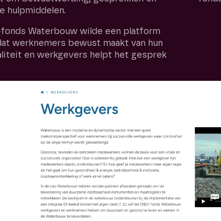
e hulpmiddelen.
fonds Waterbouw wilde een platform
at werknemers bewust maakt van hun
aliteit en werkgevers helpt het gesprek