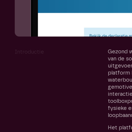
Gezond we
Introductie
van de so
uitgevoe
platform
waterbouw
gemotivee
interact
toolboxpo
fysieke 
loopbaano
Het platf