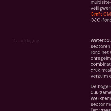
multisit
veiligwer
Craft C
O&O-fond
Waterbou
De uitdaging
sectoren 
rond het 
onregelm
combinati
druk maak
verzuim e
De hoger
duurzame 
Werkneme
sector mo
Dat vraa