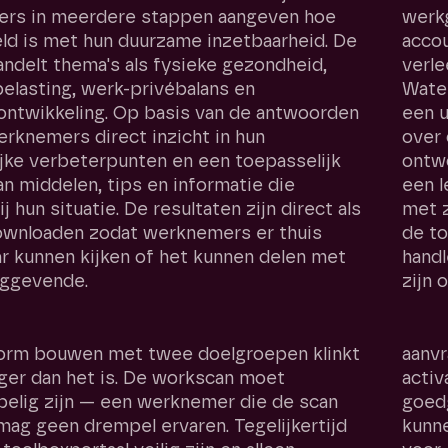
rs in meerdere stappen aangeven hoe
werkg
ld is met hun duurzame inzetbaarheid. De
accou
ndelt thema's als fysieke gezondheid,
verl
elasting, werk-privébalans en
Water
ontwikkeling. Op basis van de antwoorden
een u
erknemers direct inzicht in hun
over 
jke verbeterpunten en een toepasselijk
ontwo
n middelen, tips en informatie die
een l
ij hun situatie. De resultaten zijn direct als
met z
ownloaden zodat werknemers er thuis
de to
ar kunnen kijken of het kunnen delen met
handl
nggevende.
zijn 
form bouwen met twee doelgroepen klinkt
aanvr
ger dan het is. De workscan moet
activ
pelig zijn — een werknemer die de scan
goedg
mag geen drempel ervaren. Tegelijkertijd
kunn