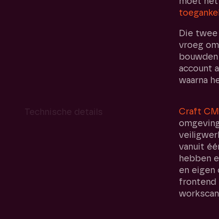
moet het 
toegankel
Die twee
vroeg om
bouwden 
account a
waarna he
Craft C
Technische details
omgevin
veiligwer
vanuit é
hebben el
en eigen 
frontend 
workscan