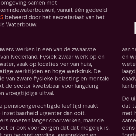
e-omgeving samen met
kenindewaterbouw.nl, vanuit één gedeeld
MS
beheerd door het secretariaat van het
s Waterbouw.
wers werken in een van de zwaarste
aan t
van Nederland. Fysiek zwaar werk op en
en we
water, vaak op locaties ver van huis,
weten
atige werktijden en hoge werkdruk. De
laagd
e van zware fysieke belasting en mentale
daadw
t de sector kwetsbaar voor langdurig
kanti
n vroegtijdige uitval.
De ui
e pensioengerechtigde leeftijd maakt
dat t
inzetbaarheid urgenter dan ooit.
met h
rs moeten langer doorwerken, maar de
same
et er ook voor zorgen dat dat mogelijk is.
eens 
gt om bewustwording, gesprekken en
fonds