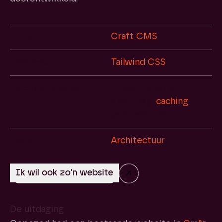
CMS:
Craft CMS
Frontend:
Tailwind CSS
Functionaliteiten:
Projectfiltering,
meertalig,
caching
,
paginablokken
Sector
Architectuur
→
De uitdaging