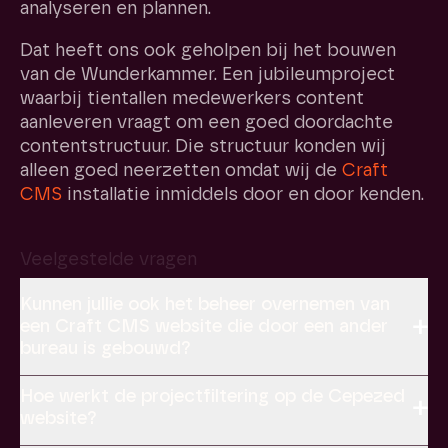
analyseren en plannen.
Dat heeft ons ook geholpen bij het bouwen
van de Wunderkammer. Een jubileumproject
waarbij tientallen medewerkers content
aanleveren vraagt om een goed doordachte
contentstructuur. Die structuur konden wij
alleen goed neerzetten omdat wij de
Craft
CMS
installatie inmiddels door en door kenden.
Veelgestelde vragen
Kunnen jullie ook het beheer overnemen van
een Craft CMS website die door een ander
bureau is gebouwd?
Ja. Wij nemen
Craft CMS
websites over van
Hoe werkt de projectfiltering op de Cepezed
andere bureaus. We starten altijd met een
website?
technische audit zodat we weten wat de