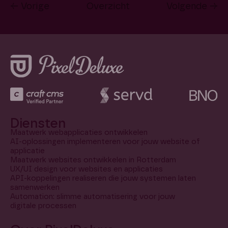
← Vorige
Overzicht
Volgende →
Diensten
Maatwerk webapplicaties ontwikkelen
AI-oplossingen implementeren voor jouw website of
applicatie
Maatwerk websites ontwikkelen in Rotterdam
UX/UI design voor websites en applicaties
API-koppelingen realiseren die jouw systemen laten
samenwerken
Automation: slimme automatisering voor jouw
digitale processen